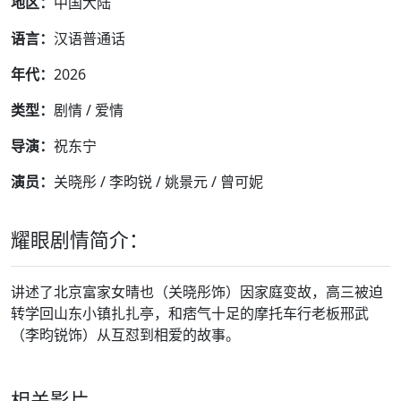
地区：
中国大陆
语言：
汉语普通话
年代：
2026
类型：
剧情 / 爱情
导演：
祝东宁
演员：
关晓彤 / 李昀锐 / 姚景元 / 曾可妮
耀眼剧情简介：
讲述了北京富家女晴也（关晓彤饰）因家庭变故，高三被迫
转学回山东小镇扎扎亭，和痞气十足的摩托车行老板邢武
（李昀锐饰）从互怼到相爱的故事。
相关影片